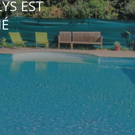
YS EST
MÉ