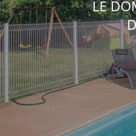
LE DO
D