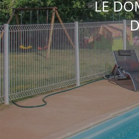
LE DO
D