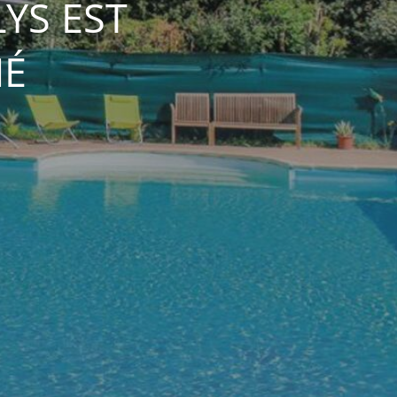
YS EST
MÉ